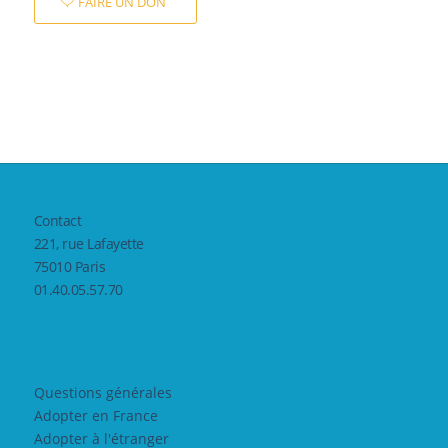
FAIRE UN DON
Contact
221, rue Lafayette
75010 Paris
01.40.05.57.70
Questions générales
Adopter en France
Adopter à l'étranger