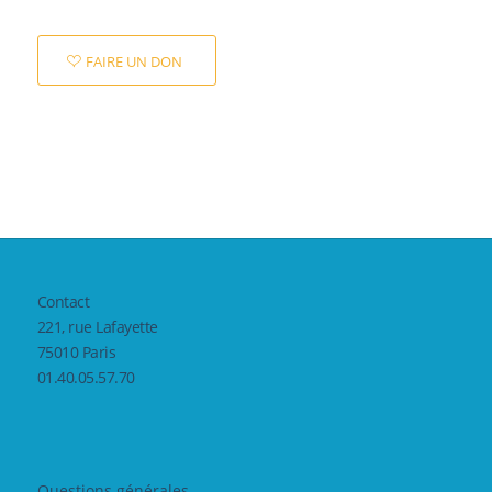
FAIRE UN DON
Contact
221, rue Lafayette
75010 Paris
01.40.05.57.70
Questions générales