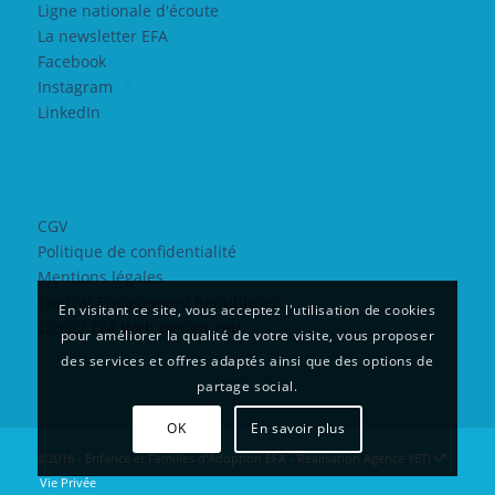
Ligne nationale d'écoute
La newsletter EFA
Facebook
Instagram
LinkedIn
CGV
Politique de confidentialité
Mentions légales
Contrat Engagement Républicain
En visitant ce site, vous acceptez l'utilisation de cookies
©2022 EFA Web design Yeti
pour améliorer la qualité de votre visite, vous proposer
des services et offres adaptés ainsi que des options de
partage social.
OK
En savoir plus
©2018 - Enfance et Familles d'Adoption EFA - Réalisation
Agence YETI
Vie Privée