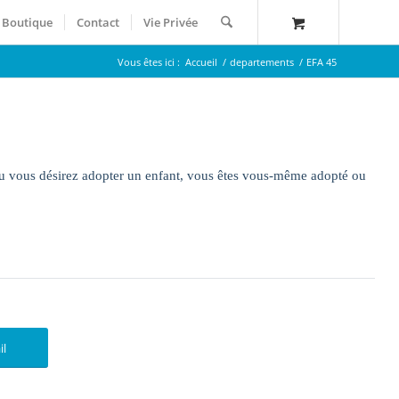
Boutique
Contact
Vie Privée
Vous êtes ici :
Accueil
/
departements
/
EFA 45
 ou vous désirez adopter un enfant, vous êtes vous-même adopté ou
il