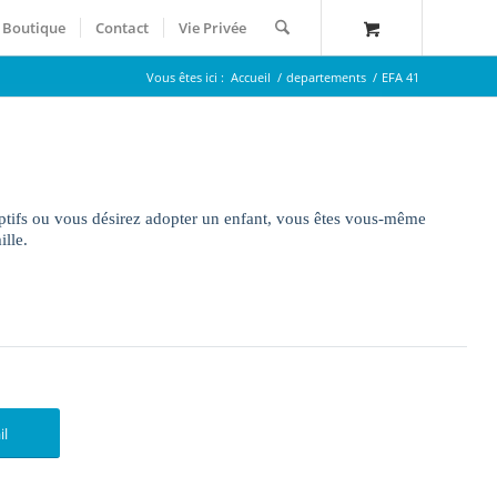
Boutique
Contact
Vie Privée
Vous êtes ici :
Accueil
/
departements
/
EFA 41
optifs ou vous désirez adopter un enfant, vous êtes vous-même
lle.
il