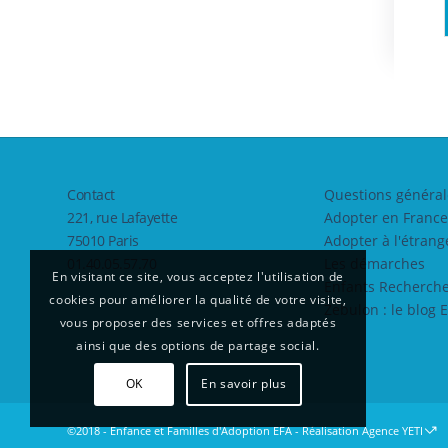
Contact
Questions général
221, rue Lafayette
Adopter en France
75010 Paris
Adopter à l'étrang
01.40.05.57.70
Les démarches
En visitant ce site, vous acceptez l'utilisation de
Enfants Recherche
cookies pour améliorer la qualité de votre visite,
Zebulon : le blog 
vous proposer des services et offres adaptés
ainsi que des options de partage social.
OK
En savoir plus
©2018 - Enfance et Familles d'Adoption EFA - Réalisation
Agence YETI