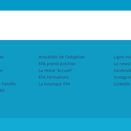
es
Actualités de l'adoption
Ligne na
EFA prend position
La newsl
er
La revue 'Accueil'
Faceboo
EFA Formations
Instagr
 Famille
La boutique EFA
LinkedIn
ERF