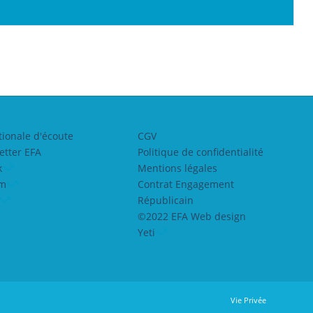
tionale d'écoute
CGV
etter EFA
Politique de confidentialité
k
Mentions légales
am
Contrat Engagement
Républicain
©2022 EFA Web design
Yeti
Vie Privée