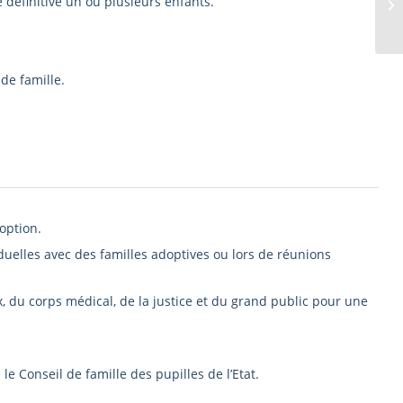
e définitive un ou plusieurs enfants.
EF
de famille.
option.
duelles avec des familles adoptives ou lors de réunions
 du corps médical, de la justice et du grand public pour une
le Conseil de famille des pupilles de l’Etat.