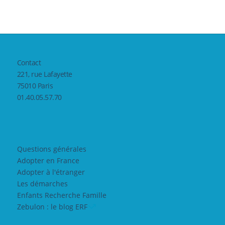
Contact
221, rue Lafayette
75010 Paris
01.40.05.57.70
Questions générales
Adopter en France
Adopter à l'étranger
Les démarches
Enfants Recherche Famille
Zebulon : le blog ERF