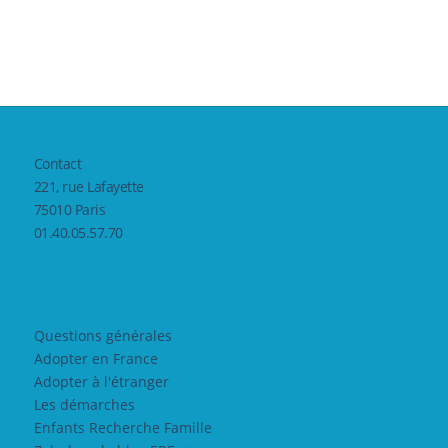
Contact
221, rue Lafayette
75010 Paris
01.40.05.57.70
Questions générales
Adopter en France
Adopter à l'étranger
Les démarches
Enfants Recherche Famille