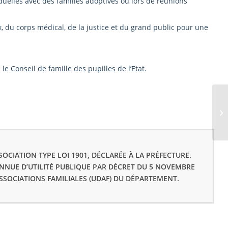
duelles avec des familles adoptives ou lors de réunions
 du corps médical, de la justice et du grand public pour une
le Conseil de famille des pupilles de l’Etat.
EF
OCIATION TYPE LOI 1901, DÉCLARÉE À LA PRÉFECTURE.
ONNUE D’UTILITÉ PUBLIQUE PAR DÉCRET DU 5 NOVEMBRE
ASSOCIATIONS FAMILIALES (UDAF) DU DÉPARTEMENT.