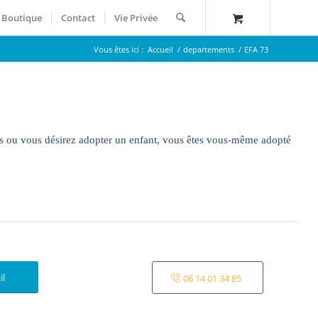
Boutique
Contact
Vie Privée
Vous êtes ici :
Accueil
/
departements
/
EFA 73
ifs ou vous désirez adopter un enfant, vous êtes vous-même adopté
il
06 14 01 34 85