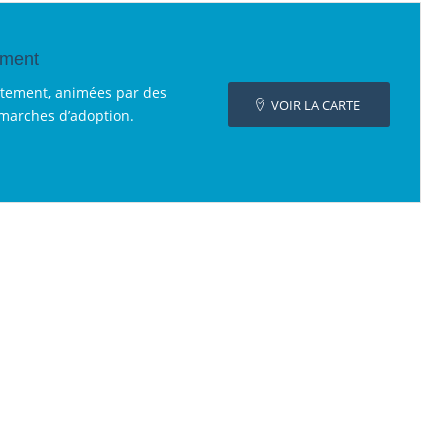
ement
rtement, animées par des
VOIR LA CARTE
émarches d’adoption.