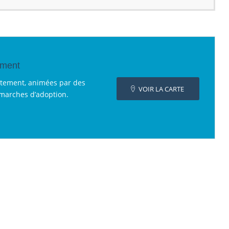
ement
rtement, animées par des
VOIR LA CARTE
émarches d’adoption.