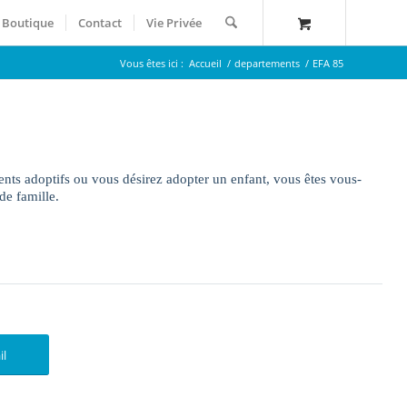
Boutique
Contact
Vie Privée
Vous êtes ici :
Accueil
/
departements
/
EFA 85
ents adoptifs ou vous désirez adopter un enfant, vous êtes vous-
de famille.
il