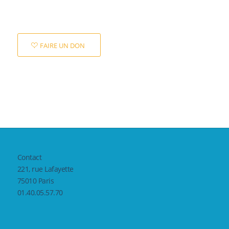
FAIRE UN DON
Contact
221, rue Lafayette
75010 Paris
01.40.05.57.70