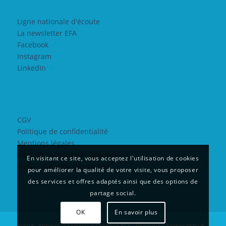
Ligne nationale d'écoute
La newsletter EFA
Facebook
Instagram
LinkedIn
CGV
Politique de confidentialité
Mentions légales
Contrat Engagement Républicain
En visitant ce site, vous acceptez l'utilisation de cookies
©2022 EFA Web design Yeti
pour améliorer la qualité de votre visite, vous proposer
des services et offres adaptés ainsi que des options de
partage social.
OK
En savoir plus
©2018 - Enfance et Familles d'Adoption EFA - Réalisation
Agence YETI