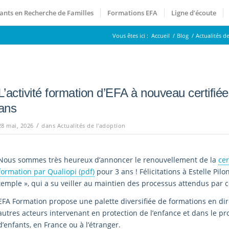
ants en Recherche de Familles
Formations EFA
Ligne d’écoute
Vous êtes ici :
Accueil
/
Blog
/
Actualités d
L’activité formation d’EFA à nouveau certifié
ans
/
28 mai, 2026
dans
Actualités de l'adoption
Nous sommes très heureux d’annoncer le renouvellement de la
cer
formation par Qualiopi (pdf)
pour 3 ans ! Félicitations à Estelle Pil
temple », qui a su veiller au maintien des processus attendus par ce
EFA Formation propose une palette diversifiée de formations en dir
autres acteurs intervenant en protection de l’enfance et dans le p
d’enfants, en France ou à l’étranger.