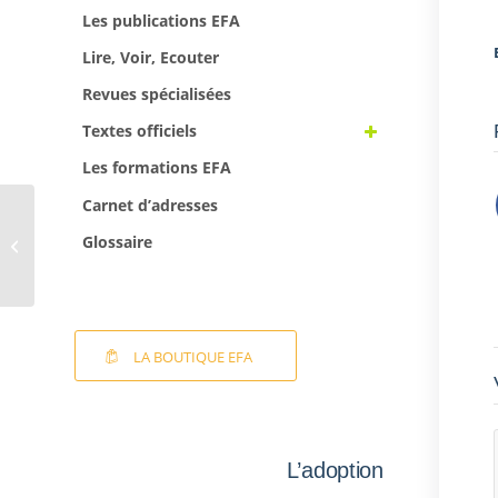
Les publications EFA
Lire, Voir, Ecouter
Revues spécialisées
Textes officiels
Les formations EFA
Carnet d’adresses
Appel à témoignages –
Revue Accueil n° 220
Glossaire
« les retrouvailles en
ad...
LA BOUTIQUE EFA
L’adoption