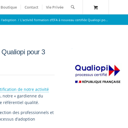
Boutique
Contact
Vie Privée
e l'adoption
/
L’activité formation d’EFA à nouveau certifiée Qualiopi po...
e Qualiopi pour 3
tification de notre activité
on, notre « gardienne du
 référentiel qualité.
ection des professionnels et
rocessus d’adoption