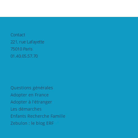
Contact
221, rue Lafayette
75010 Paris
01.40.05.57.70
Questions générales
Adopter en France
Adopter à l'étranger
Les démarches
Enfants Recherche Famille
Zebulon : le blog ERF