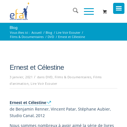
Blog
Vous êtes ici :
Accueil
/
Blog
/
Lire Voir Ecouter
/
Films & Documentaires
/
DVD
/
Ernest et Célestine
Ernest et Célestine
/
3 janvier, 2021
dans
DVD
,
Films & Documentaires
,
Films
d'animation
,
Lire Voir Ecouter
Ernest et Célestine
de Benjamin Renner, Vincent Patar, Stéphane Aubier,
Studio Canal, 2012
Nous sommes nombreux à avoir aimé la série de livres