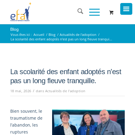
Blog
Vous êtes ici :
Accueil
/
Blog
/
Actualités de l'adoption
/
La scolarité des enfant adoptés n’est pas un long fleuve tranqui...
La scolarité des enfant adoptés n’est
pas un long fleuve tranquille.
/
18 mai, 2026
dans
Actualités de l'adoption
Bien souvent, le
traumatisme de
l’abandon, les
ruptures