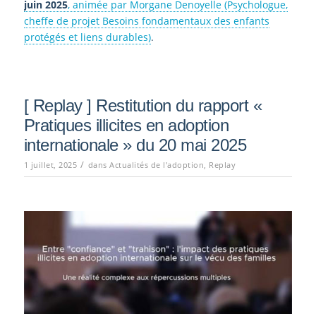
juin 2025
, animée par Morgane Denoyelle (Psychologue,
cheffe de projet Besoins fondamentaux des enfants
protégés et liens durables)
.
[ Replay ] Restitution du rapport «
Pratiques illicites en adoption
internationale » du 20 mai 2025
/
1 juillet, 2025
dans
Actualités de l'adoption
,
Replay