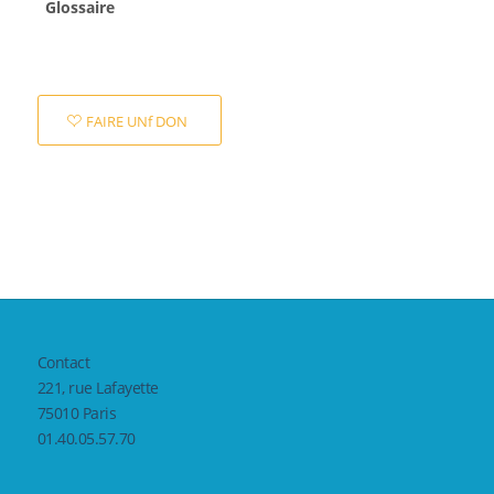
Glossaire
FAIRE UNf DON
Contact
221, rue Lafayette
75010 Paris
01.40.05.57.70