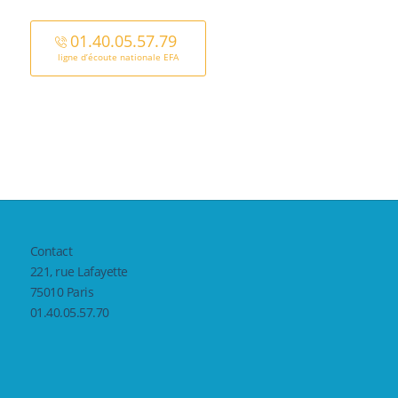
01.40.05.57.79
ligne d’écoute nationale EFA
Contact
221, rue Lafayette
75010 Paris
01.40.05.57.70