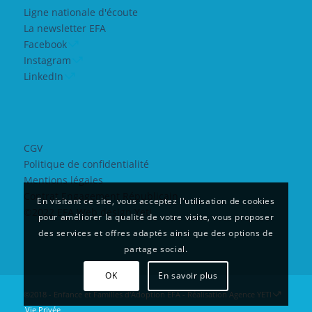
Ligne nationale d'écoute
La newsletter EFA
Facebook
Instagram
LinkedIn
CGV
Politique de confidentialité
Mentions légales
Contrat Engagement Républicain
En visitant ce site, vous acceptez l'utilisation de cookies
©2022 EFA Web design Yeti
pour améliorer la qualité de votre visite, vous proposer
des services et offres adaptés ainsi que des options de
partage social.
OK
En savoir plus
©2018 - Enfance et Familles d'Adoption EFA - Réalisation
Agence YETI
Vie Privée