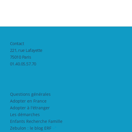
Contact
221, rue Lafayette
75010 Paris
01.40.05.57.70
Questions générales
Adopter en France
Adopter à l'étranger
Les démarches
Enfants Recherche Famille
Zebulon : le blog ERF