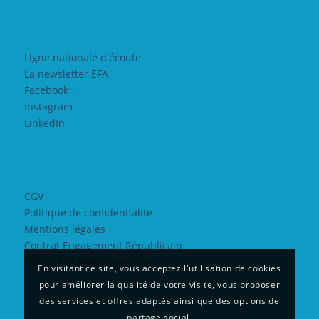
Ligne nationale d'écoute
La newsletter EFA
Facebook
Instagram
LinkedIn
CGV
Politique de confidentialité
Mentions légales
Contrat Engagement Républicain
©2022 EFA Web design Yeti
En visitant ce site, vous acceptez l'utilisation de cookies
pour améliorer la qualité de votre visite, vous proposer
des services et offres adaptés ainsi que des options de
partage social.