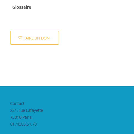
Glossaire
FAIRE UN DON
Contact
221, rue Lafayette
75010 Paris
01.40.05.57.70