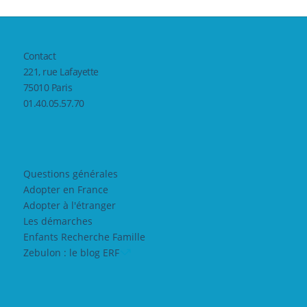
Contact
221, rue Lafayette
75010 Paris
01.40.05.57.70
Questions générales
Adopter en France
Adopter à l'étranger
Les démarches
Enfants Recherche Famille
Zebulon : le blog ERF