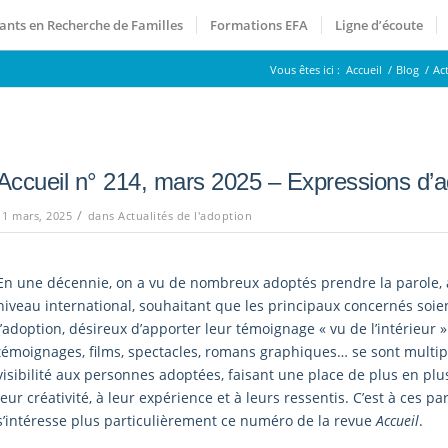
ants en Recherche de Familles
Formations EFA
Ligne d’écoute
Vous êtes ici :
Accueil
/
Blog
/
Ac
Accueil n° 214, mars 2025 – Expressions d’
/
11 mars, 2025
dans
Actualités de l'adoption
En une décennie, on a vu de nombreux adoptés prendre la parole, 
niveau international, souhaitant que les principaux concernés soien
l’adoption, désireux d’apporter leur témoignage « vu de l’intérieur »
témoignages, films, spectacles, romans graphiques… se sont multi
visibilité aux personnes adoptées, faisant une place de plus en plu
leur créativité, à leur expérience et à leurs ressentis. C’est à ces p
s’intéresse plus particulièrement ce numéro de la revue
Accueil
.