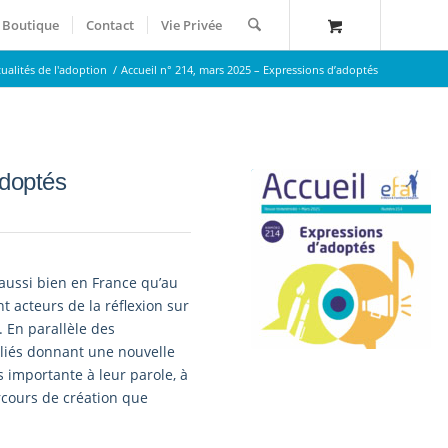
Boutique
Contact
Vie Privée
tualités de l'adoption
/
Accueil n° 214, mars 2025 – Expressions d’adoptés
adoptés
aussi bien en France qu’au
t acteurs de la réflexion sur
. En parallèle des
pliés donnant une nouvelle
s importante à leur parole, à
arcours de création que