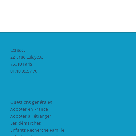
Contact
221, rue Lafayette
75010 Paris
01.40.05.57.70
Questions générales
Adopter en France
Adopter à l'étranger
Les démarches
Enfants Recherche Famille