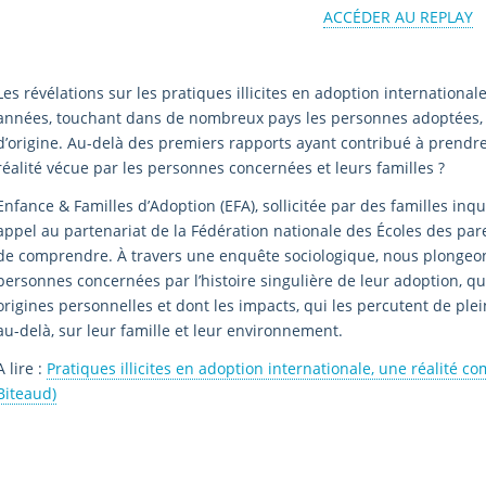
ACCÉDER AU REPLAY
Les révélations sur les pratiques illicites en adoption internationa
années, touchant dans de nombreux pays les personnes adoptées, le
d’origine. Au-delà des premiers rapports ayant contribué à prendr
réalité vécue par les personnes concernées et leurs familles ?
Enfance & Familles d’Adoption (EFA), sollicitée par des familles inquié
appel au partenariat de la Fédération nationale des Écoles des par
de comprendre. À travers une enquête sociologique, nous plongeo
personnes concernées par l’histoire singulière de leur adoption, qui
origines personnelles et dont les impacts, qui les percutent de plei
au-delà, sur leur famille et leur environnement.
A lire :
Pratiques illicites en adoption internationale, une réalité 
Biteaud)