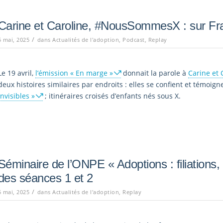
Carine et Caroline, #NousSommesX : sur Fra
/
5 mai, 2025
dans
Actualités de l'adoption
,
Podcast
,
Replay
Le 19 avril,
l’émission « En marge »
donnait la parole à
Carine et 
deux histoires similaires par endroits : elles se confient et témoig
invisibles »
; itinéraires croisés d’enfants nés sous X.
Séminaire de l’ONPE « Adoptions : filiations, 
des séances 1 et 2
/
5 mai, 2025
dans
Actualités de l'adoption
,
Replay