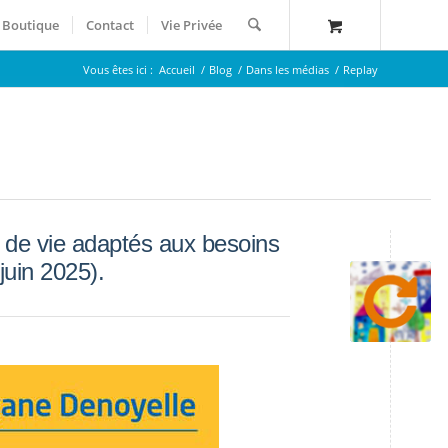
Boutique
Contact
Vie Privée
Vous êtes ici :
Accueil
/
Blog
/
Dans les médias
/
Replay
s de vie adaptés aux besoins
juin 2025).