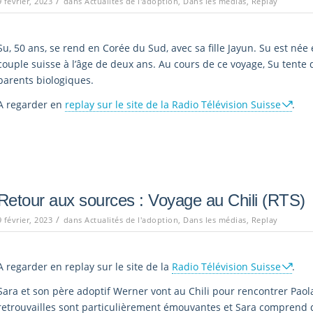
/
9 février, 2023
dans
Actualités de l'adoption
,
Dans les médias
,
Replay
Su, 50 ans, se rend en Corée du Sud, avec sa fille Jayun. Su est né
couple suisse à l’âge de deux ans. Au cours de ce voyage, Su tente 
parents biologiques.
A regarder en
replay sur le site de la Radio Télévision Suisse
.
Retour aux sources : Voyage au Chili (RTS)
/
9 février, 2023
dans
Actualités de l'adoption
,
Dans les médias
,
Replay
A regarder en replay sur le site de la
Radio Télévision Suisse
.
Sara et son père adoptif Werner vont au Chili pour rencontrer Paola
retrouvailles sont particulièrement émouvantes et Sara comprend q