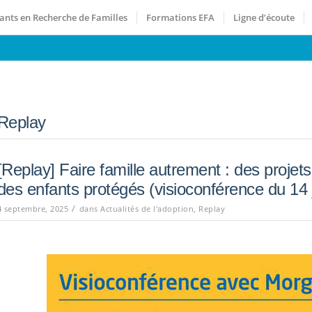
ants en Recherche de Familles
Formations EFA
Ligne d’écoute
Replay
[Replay] Faire famille autrement : des projet
des enfants protégés (visioconférence du 14 
/
4 septembre, 2025
dans
Actualités de l'adoption
,
Replay