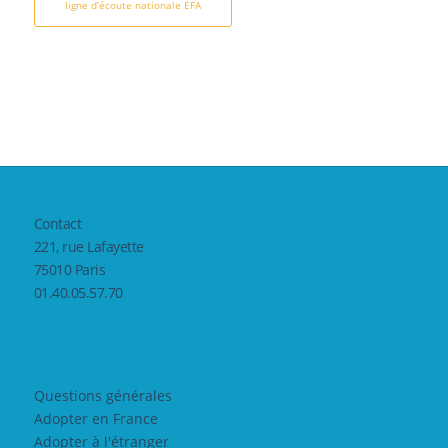
ligne d’écoute nationale EFA
Contact
221, rue Lafayette
75010 Paris
01.40.05.57.70
Questions générales
Adopter en France
Adopter à l'étranger