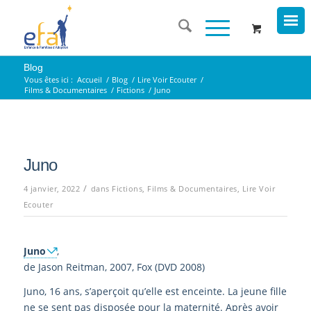
Blog
Vous êtes ici :
Accueil
/
Blog
/
Lire Voir Ecouter
/
Films & Documentaires
/
Fictions
/
Juno
Juno
/
4 janvier, 2022
dans
Fictions
,
Films & Documentaires
,
Lire Voir
Ecouter
Juno
,
de Jason Reitman, 2007, Fox (DVD 2008)
Juno, 16 ans, s’aperçoit qu’elle est enceinte. La jeune fille
ne se sent pas disposée pour la maternité. Après avoir