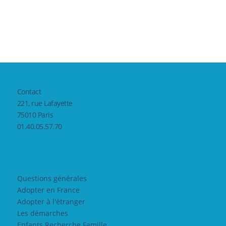
Contact
221, rue Lafayette
75010 Paris
01.40.05.57.70
Questions générales
Adopter en France
Adopter à l'étranger
Les démarches
Enfants Recherche Famille