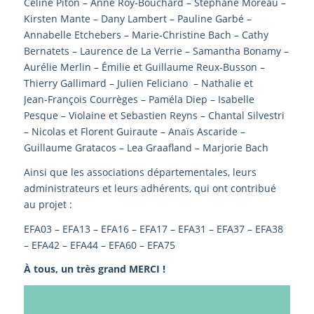
Céline Piton – Anne Roy‑Bouchard – Stéphane Moreau –
Kirsten Mante – Dany Lambert – Pauline Garbé –
Annabelle Etchebers – Marie‑Christine Bach – Cathy
Bernatets – Laurence de La Verrie – Samantha Bonamy –
Aurélie Merlin – Émilie et Guillaume Reux‑Busson –
Thierry Gallimard – Julien Feliciano – Nathalie et
Jean‑François Courrèges – Paméla Diep – Isabelle
Pesque – Violaine et Sebastien Reyns – Chantal Silvestri
– Nicolas et Florent Guiraute – Anaïs Ascaride –
Guillaume Gratacos – Lea Graafland – Marjorie Bach
Ainsi que les associations départementales, leurs
administrateurs et leurs adhérents, qui ont contribué
au projet :
EFA03 – EFA13 – EFA16 – EFA17 – EFA31 – EFA37 – EFA38
– EFA42 – EFA44 – EFA60 – EFA75
À tous, un très grand MERCI !