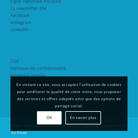
Ligne nationale d'écoute
La newsletter EFA
Facebook
Instagram
LinkedIn
CGV
Politique de confidentialité
Mentions légales
Contrat Engagement Républicain
En visitant ce site, vous acceptez l'utilisation de cookies
©2022 EFA Web design Yeti
pour améliorer la qualité de votre visite, vous proposer
des services et offres adaptés ainsi que des options de
partage social.
OK
En savoir plus
©2018 - Enfance et Familles d'Adoption EFA - Réalisation
Agence YETI
Vie Privée