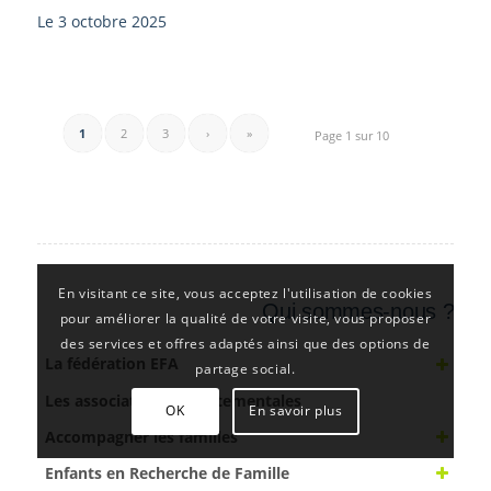
Le 3 octobre 2025
1
2
3
›
»
Page 1 sur 10
En visitant ce site, vous acceptez l'utilisation de cookies
Qui sommes-nous ?
pour améliorer la qualité de votre visite, vous proposer
des services et offres adaptés ainsi que des options de
La fédération EFA
partage social.
Les associations départementales
OK
En savoir plus
Accompagner les familles
Enfants en Recherche de Famille