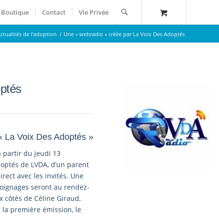
Boutique
Contact
Vie Privée
ctualités de l'adoption
/
Une « webradio » créée par La Voix Des Adoptés
optés
n « La Voix Des Adoptés »
 partir du jeudi 13
optés de LVDA, d’un parent
irect avec les invités. Une
moignages seront au rendez-
x côtés de Céline Giraud,
 la première émission, le