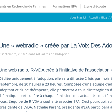
ants en Recherche de Familles
Formations EFA
Ligne d’écoute
Vous êtes ici :
Accueil
/
Blog
/
A
Une « webradio » créée par La Voix Des Ad
/
7 septembre, 2018
dans
Actualités de l'adoption
Une web radio, R-VDA créé à l’initiative de l’associatio
Dédiée uniquement à l’adoption, elle sera diffusée 2 fois par mois à
septembre, de 20 heures à 23 heures. Composée d’une équipe d’ad
adoptant et d’une thérapeute, elle permettra à tous d’interagir en d
thématique particulière à chaque émission, des actualités, des té
vous. L’équipe de R-VDA a souhaité associer EFA. C’est pourquoi, au
présidente de LVDA, Nathalie Parent, présidente d’EFA participera à