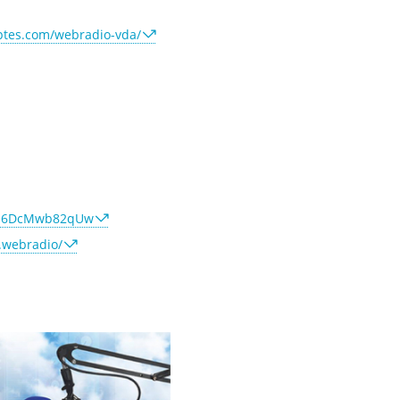
optes.com/webradio-vda/
Yb6DcMwb82qUw
.webradio/