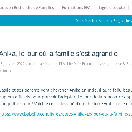
ants en Recherche de Familles
Formations EFA
Ligne d’écoute
Vous êtes ici :
Accueil
/
Blog
/
Lire 
Anika, le jour où la famille s’est agrandie
/
15 janvier, 2022
dans
La sélection EFA
,
Lire Voir Ecouter
,
Livres jeunesse & Ba
enfants
Basile et ses parents vont chercher Anika en Inde. Il aura fallu b
papiers officiels pour pouvoir l’adopter. Le jour de la rencontre app
une petite sœur ! Voici le récit dessiné d’une histoire vraie, celle d
https://www.babelio.com/livres/Cotte-Anika–Le-jour-ou-la-famille-