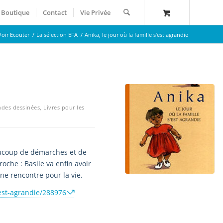
Boutique
Contact
Vie Privée
Voir Ecouter
/
La sélection EFA
/
Anika, le jour où la famille s’est agrandie
ndes dessinées
,
Livres pour les
eaucoup de démarches et de
roche : Basile va enfin avoir
’une rencontre pour la vie.
sest-agrandie/288976