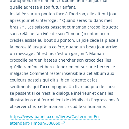
d’adoption, une maman crocodile tient son journal
qu’elle adresse à son futur enfant.
Installée sur un ponton face à l’horizon, elle attend jour
après jour et s’interroge : “ Quand seras-tu dans mes
bras ? “ . Les saisons passent et maman crocodile guette
sans relâche l’arrivée de son Timoun ( « enfant » en
créole), assise au bout du ponton. La joie cède la place à
la morosité jusqu’à la colère, quand un beau jour arrive
un message : “il est né, c’est un garçon “. Maman
crocodile part en bateau chercher son croco des îles
qu’elle ramène et berce tendrement sur une berceuse
malgache.Comment rester insensible à cet album aux
couleurs pastels qui dit si bien l’attente et les
sentiments qui l’accompagne. Un livre où peu de choses
se passent si ce n’est le dialogue intérieur et dans les
illustrations qui fourmillent de détails et d’expressions à
observer chez cette maman crocodile si humaine.
https://www.babelio.com/livres/Casterman-En-
attendant-Timoun/306060