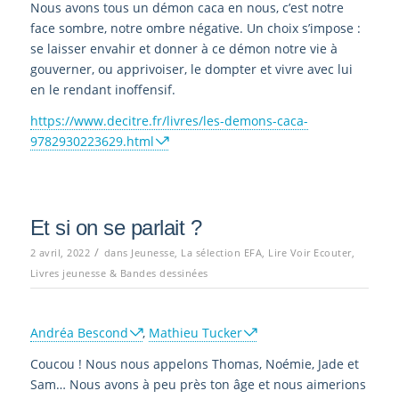
Nous avons tous un démon caca en nous, c’est notre
face sombre, notre ombre négative. Un choix s’impose :
se laisser envahir et donner à ce démon notre vie à
gouverner, ou apprivoiser, le dompter et vivre avec lui
en le rendant inoffensif.
https://www.decitre.fr/livres/les-demons-caca-
9782930223629.html
Et si on se parlait ?
/
2 avril, 2022
dans
Jeunesse
,
La sélection EFA
,
Lire Voir Ecouter
,
Livres jeunesse & Bandes dessinées
Andréa Bescond
,
Mathieu Tucker
Coucou ! Nous nous appelons Thomas, Noémie, Jade et
Sam… Nous avons à peu près ton âge et nous aimerions