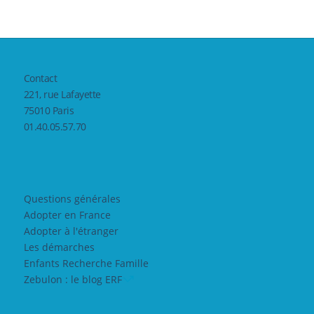
Contact
221, rue Lafayette
75010 Paris
01.40.05.57.70
Questions générales
Adopter en France
Adopter à l'étranger
Les démarches
Enfants Recherche Famille
Zebulon : le blog ERF