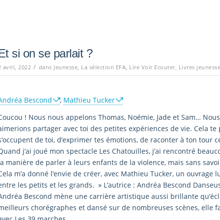
Et si on se parlait ?
/
2 avril, 2022
dans
Jeunesse
,
La sélection EFA
,
Lire Voir Ecouter
,
Livres jeuness
Andréa Bescond
,
Mathieu Tucker
Coucou ! Nous nous appelons Thomas, Noémie, Jade et Sam… Nous 
aimerions partager avec toi des petites expériences de vie. Cela te 
s’occupent de toi, d’exprimer tes émotions, de raconter à ton tour c
Quand j’ai joué mon spectacle Les Chatouilles, j’ai rencontré beau
la manière de parler à leurs enfants de la violence, mais sans savo
Cela m’a donné l’envie de créer, avec Mathieu Tucker, un ouvrage l
entre les petits et les grands. » L’autrice : Andréa Bescond Danseus
Andréa Bescond mène une carrière artistique aussi brillante qu’écle
meilleurs chorégraphes et dansé sur de nombreuses scènes, elle fa
avec Les 39 marches.