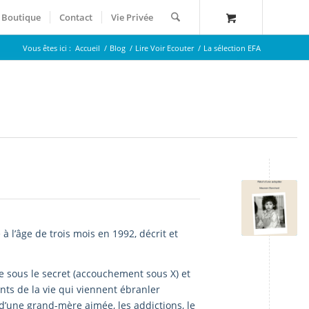
Boutique
Contact
Vie Privée
Vous êtes ici :
Accueil
/
Blog
/
Lire Voir Ecouter
/
La sélection EFA
l’âge de trois mois en 1992, décrit et
e sous le secret (accouchement sous X) et
s de la vie qui viennent ébranler
s d’une grand-mère aimée, les addictions, le