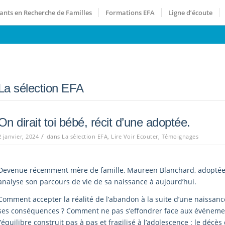
ants en Recherche de Familles
Formations EFA
Ligne d’écoute
La sélection EFA
On dirait toi bébé, récit d’une adoptée.
/
2 janvier, 2024
dans
La sélection EFA
,
Lire Voir Ecouter
,
Témoignages
Devenue récemment mère de famille, Maureen Blanchard, adoptée à 
analyse son parcours de vie de sa naissance à aujourd’hui.
Comment accepter la réalité de l’abandon à la suite d’une naissanc
ses conséquences ? Comment ne pas s’effondrer face aux événement
l’équilibre construit pas à pas et fragilisé à l’adolescence : le décè