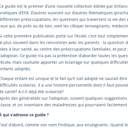
Ce guide est le premier d’une nouvelle collection éditée par Enfanc
pratiques d’EFA. D’autres suivront sur d’autres thématiques (proch
différentes préoccupations, les questions qui traversent la vie des 
ceux qui, de près ou de loin, vont les côtoyer (enseignants, médecins,
Si cette première publication porte sur l’école, c’est tout simplemen
le plus souvent dans les rencontres avec les parents : la question de
liées à leur santé, au centre des préoccupations familiales, et peut
l’adoption. Ce guide n’a pas la prétention d’aborder toutes les quest
l’école, mais souhaite apporter un éclairage sur quelques difficulté
enfants adoptés.
Chaque enfant est unique et le fait qu’il soit adopté ne saurait être
difficultés scolaires. Il a une histoire personnelle dont il faut pou
de santé? A-t-il déjà été scolarisé?
Après des généralités sur l’adoption, suivent quelques suggestions 
classe, et un inventaire des maladresses qui pourraient facilement 
À qui s’adresse ce guide ?
Tout d’abord, comme son nom l’indique, aux enseignants. Quand le gu