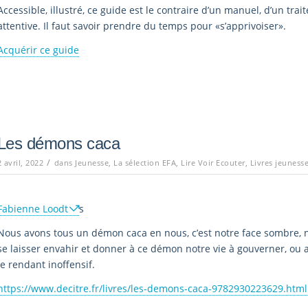
Accessible, illustré, ce guide est le contraire d’un manuel, d’un trai
attentive. Il faut savoir prendre du temps pour «s’apprivoiser».
Acquérir ce guide
Les démons caca
/
2 avril, 2022
dans
Jeunesse
,
La sélection EFA
,
Lire Voir Ecouter
,
Livres jeuness
Fabienne Loodt
s
Nous avons tous un démon caca en nous, c’est notre face sombre, n
se laisser envahir et donner à ce démon notre vie à gouverner, ou a
le rendant inoffensif.
https://www.decitre.fr/livres/les-demons-caca-9782930223629.html