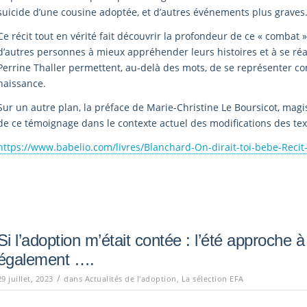
suicide d’une cousine adoptée, et d’autres événements plus graves
Ce récit tout en vérité fait découvrir la profondeur de ce « comba
d’autres personnes à mieux appréhender leurs histoires et à se réa
Perrine Thaller permettent, au-delà des mots, de se représenter
naissance.
Sur un autre plan, la préface de Marie-Christine Le Boursicot, magi
de ce témoignage dans le contexte actuel des modifications des text
https://www.babelio.com/livres/Blanchard-On-dirait-toi-bebe-Rec
Si l’adoption m’était contée : l’été approche
également ….
/
29 juillet, 2023
dans
Actualités de l'adoption
,
La sélection EFA