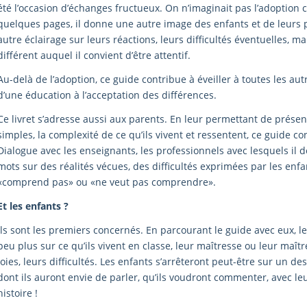
été l’occasion d’échanges fructueux. On n’imaginait pas l’adoption 
quelques pages, il donne une autre image des enfants et de leurs p
autre éclairage sur leurs réactions, leurs difficultés éventuelles, m
différent auquel il convient d’être attentif.
Au-delà de l’adoption, ce guide contribue à éveiller à toutes les au
d’une éducation à l’acceptation des différences.
Ce livret s’adresse aussi aux parents. En leur permettant de prése
simples, la complexité de ce qu’ils vivent et ressentent, ce guide c
Dialogue avec les enseignants, les professionnels avec lesquels il 
mots sur des réalités vécues, des difficultés exprimées par les enfa
«comprend pas» ou «ne veut pas comprendre».
Et les enfants ?
Ils sont les premiers concernés. En parcourant le guide avec eux, 
peu plus sur ce qu’ils vivent en classe, leur maîtresse ou leur maîtr
joies, leurs difficultés. Les enfants s’arrêteront peut-être sur un d
dont ils auront envie de parler, qu’ils voudront commenter, avec le
histoire !