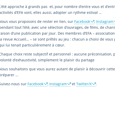
L’été approche à grands pas et, pour nombre d’entre vous et d’ent
activités d’EFA vont, elles aussi, adopter un rythme estival …
Nous vous proposons de rester en lien, sur
Facebook
,
Instagram
pendant tout l’été, avec une sélection d’ouvrages, de films, de cha
raison d’une publication par jour. Des membres d’EFA – associatio
la revue Accueil… – se sont prêtés au jeu : chacun a choisi de vous
qui lui tenait particulièrement à cœur.
Chaque choix reste subjectif et personnel : aucune préconisation, pas 
volonté d’exhaustivité, simplement le plaisir du partage
Nous souhaitons que vous aurez autant de plaisir à découvrir cette
préparer …
Suivez-nous sur
Facebook
,
Instagram
et
Twitter/X
.