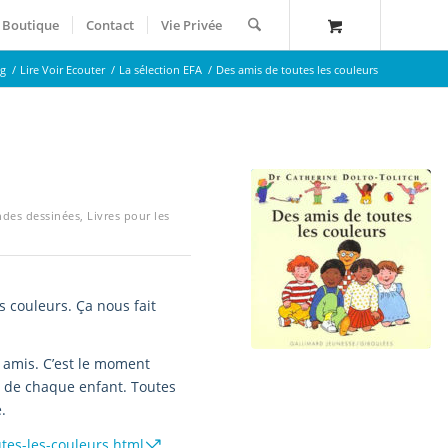
Boutique
Contact
Vie Privée
og
/
Lire Voir Ecouter
/
La sélection EFA
/
Des amis de toutes les couleurs
ndes dessinées
,
Livres pour les
s couleurs. Ça nous fait
s amis. C’est le moment
ne de chaque enfant. Toutes
.
tes-les-couleurs.html