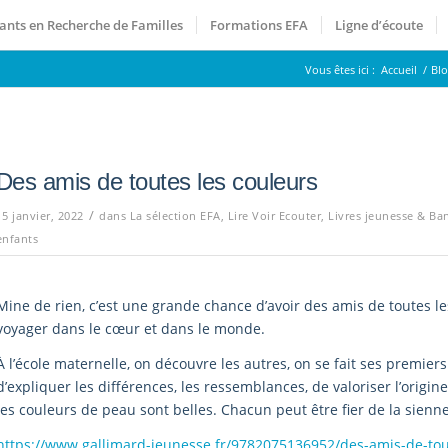
ants en Recherche de Familles
Formations EFA
Ligne d’écoute
Vous êtes ici :
Accueil
/
Bl
Des amis de toutes les couleurs
/
15 janvier, 2022
dans
La sélection EFA
,
Lire Voir Ecouter
,
Livres jeunesse & Ba
enfants
Mine de rien, c’est une grande chance d’avoir des amis de toutes le
voyager dans le cœur et dans le monde.
À l’école maternelle, on découvre les autres, on se fait ses premier
d’expliquer les différences, les ressemblances, de valoriser l’origi
les couleurs de peau sont belles. Chacun peut être fier de la sienne
https://www.gallimard-jeunesse.fr/9782075136952/des-amis-de-tou