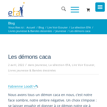
Blog
Vous êtes ici :
Accueil
/
Blog
/
Lire Voir Ecouter
/
La sélection EFA
/
Livres jeunesse & Bandes dessinées
/
Jeunesse
/
Les démons caca
Les démons caca
/
2 avril, 2022
dans
Jeunesse
,
La sélection EFA
,
Lire Voir Ecouter
,
Livres jeunesse & Bandes dessinées
Fabienne Loodt
s
Nous avons tous un démon caca en nous, c’est notre
face sombre, notre ombre négative. Un choix s’impose :
se laisser envahir et donner à ce démon notre vie à