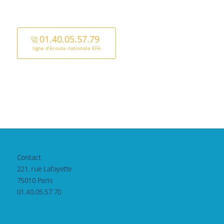
01.40.05.57.79
ligne d’écoute nationale EFA
Contact
221, rue Lafayette
75010 Paris
01.40.05.57.70