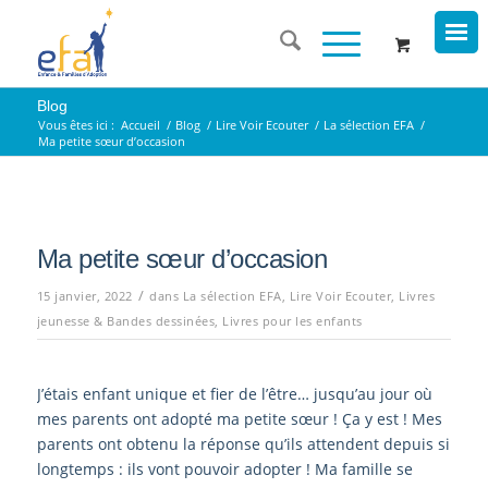
Blog
Vous êtes ici :
Accueil
/
Blog
/
Lire Voir Ecouter
/
La sélection EFA
/
Ma petite sœur d’occasion
Ma petite sœur d’occasion
/
15 janvier, 2022
dans
La sélection EFA
,
Lire Voir Ecouter
,
Livres
jeunesse & Bandes dessinées
,
Livres pour les enfants
J’étais enfant unique et fier de l’être… jusqu’au jour où
mes parents ont adopté ma petite sœur ! Ça y est ! Mes
parents ont obtenu la réponse qu’ils attendent depuis si
longtemps : ils vont pouvoir adopter ! Ma famille se