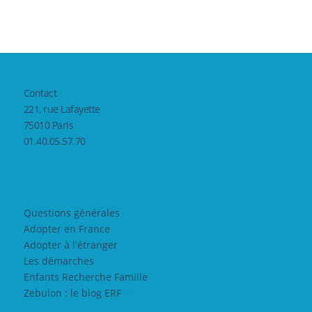
Contact
221, rue Lafayette
75010 Paris
01.40.05.57.70
Questions générales
Adopter en France
Adopter à l'étranger
Les démarches
Enfants Recherche Famille
Zebulon : le blog ERF