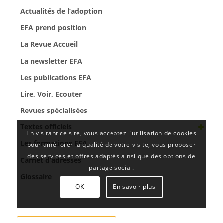
Actualités de l’adoption
EFA prend position
La Revue Accueil
La newsletter EFA
Les publications EFA
Lire, Voir, Ecouter
Revues spécialisées
Textes officiels
En visitant ce site, vous acceptez l'utilisation de cookies
Les formations EFA
pour améliorer la qualité de votre visite, vous proposer
des services et offres adaptés ainsi que des options de
Carnet d’adresses
partage social.
Glossaire
OK
En savoir plus