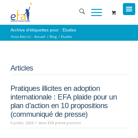
Archive d’étiquettes pour : Etudes
Vous êtes ici :
Accueil
/
Blog
/
Etudes
Articles
Pratiques illicites en adoption
internationale : EFA plaide pour un
plan d’action en 10 propositions
(communiqué de presse)
/
9 juillet, 2026
dans
EFA prend position