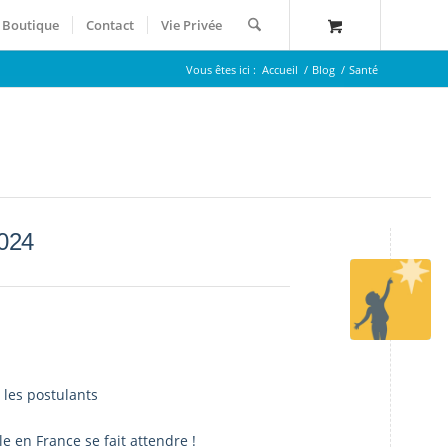
Boutique
Contact
Vie Privée
Vous êtes ici :
Accueil
/
Blog
/
Santé
2024
 les postulants
le en France se fait attendre !