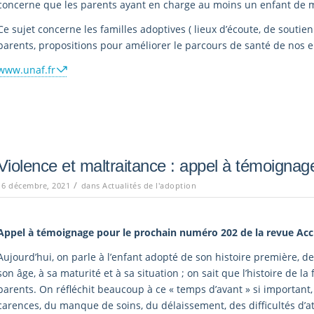
concerne que les parents ayant en charge au moins un enfant de m
Ce sujet concerne les familles adoptives ( lieux d’écoute, de soutie
parents, propositions pour améliorer le parcours de santé de nos e
www.unaf.fr
Violence et maltraitance : appel à témoignag
/
16 décembre, 2021
dans
Actualités de l'adoption
Appel à témoignage pour le prochain numéro 202 de la revue Acc
Aujourd’hui, on parle à l’enfant adopté de son histoire première, 
son âge, à sa maturité et à sa situation ; on sait que l’histoire de la
parents. On réfléchit beaucoup à ce « temps d’avant » si important, 
carences, du manque de soins, du délaissement, des difficultés d’at