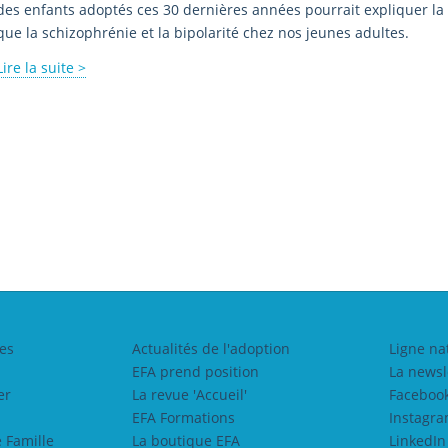
des enfants adoptés ces 30 dernières années pourrait expliquer la 
que la schizophrénie et la bipolarité chez nos jeunes adultes.
Lire la suite >
es
Actualités de l'adoption
Ligne na
EFA prend position
La newsl
er
La revue 'Accueil'
Faceboo
EFA Formations
Instagr
 Famille
La boutique EFA
LinkedIn