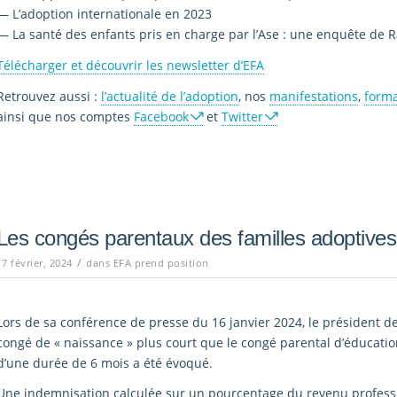
— L’adoption internationale en 2023
— La santé des enfants pris en charge par l’Ase : une enquête de 
Télécharger et découvrir les newsletter d’EFA
Retrouvez aussi :
l’actualité de l’adoption
, nos
manifestations
,
forma
ainsi que nos comptes
Facebook
et
Twitter
Les congés parentaux des familles adoptives
/
17 février, 2024
dans
EFA prend position
Lors de sa conférence de presse du 16 janvier 2024, le président d
congé de « naissance » plus court que le congé parental d’éducat
d’une durée de 6 mois a été évoqué.
Une indemnisation calculée sur un pourcentage du revenu professi