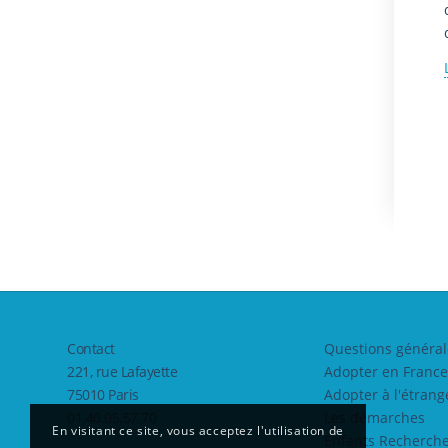
Contact
Questions général
221, rue Lafayette
Adopter en France
75010 Paris
Adopter à l'étrang
01.40.05.57.70
Les démarches
En visitant ce site, vous acceptez l'utilisation de
Enfants Recherche