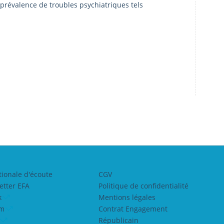
prévalence de troubles psychiatriques tels
tionale d'écoute
CGV
etter EFA
Politique de confidentialité
k
Mentions légales
am
Contrat Engagement
Républicain