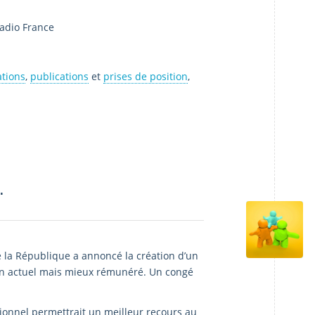
Radio France
tions
,
publications
et
prises de position
,
.
e la République a annoncé la création d’un
ion actuel mais mieux rémunéré. Un congé
onnel permettrait un meilleur recours au