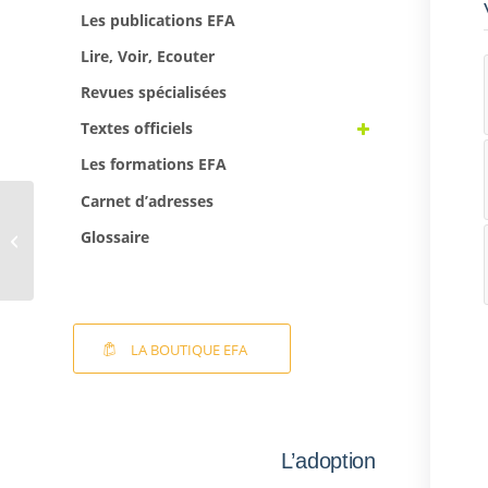
Les publications EFA
Lire, Voir, Ecouter
Revues spécialisées
Textes officiels
Les formations EFA
Carnet d’adresses
Ma famille, c’est
Maman et moi –
Glossaire
Histoire d’une
adoption monopare...
LA BOUTIQUE EFA
L’adoption