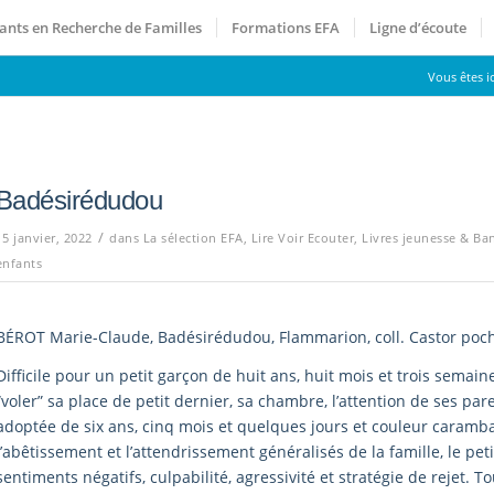
ants en Recherche de Familles
Formations EFA
Ligne d’écoute
Vous êtes ic
Badésirédudou
/
15 janvier, 2022
dans
La sélection EFA
,
Lire Voir Ecouter
,
Livres jeunesse & Ba
enfants
BÉROT Marie-Claude, Badésirédudou, Flammarion, coll. Castor poc
Difficile pour un petit garçon de huit ans, huit mois et trois semain
“voler” sa place de petit dernier, sa chambre, l’attention de ses pa
adoptée de six ans, cinq mois et quelques jours et couleur caramba
l’abêtissement et l’attendrissement généralisés de la famille, le pet
sentiments négatifs, culpabilité, agressivité et stratégie de rejet. 