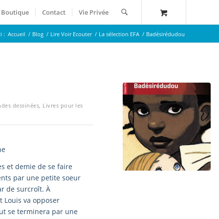
Boutique
Contact
Vie Privée
i :
Accueil
/
Blog
/
Lire Voir Ecouter
/
La sélection EFA
/
Badésirédudou
ndes dessinées
,
Livres pour les
he
es et demie de se faire
rents par une petite soeur
r de surcroît. À
it Louis va opposer
Tout se terminera par une