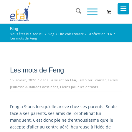
Blog
Vous êtes ici :
Accueil
/
Blog
/
Lire Voir Ecouter
/
La sélection EFA
/
Les mots de Feng
Les mots de Feng
/
15 janvier, 2022
dans
La sélection EFA
,
Lire Voir Ecouter
,
Livres
jeunesse & Bandes dessinées
,
Livres pour les enfants
Feng a 9 ans lorsqu’elle arrive chez ses parents. Seule
face à ses parents, ses amis de l’orphelinat lui
manquent. C’est donc pleine d’enthousiasme qu’elle
accepte d’aller au centre aéré, heureuse à l’idée de