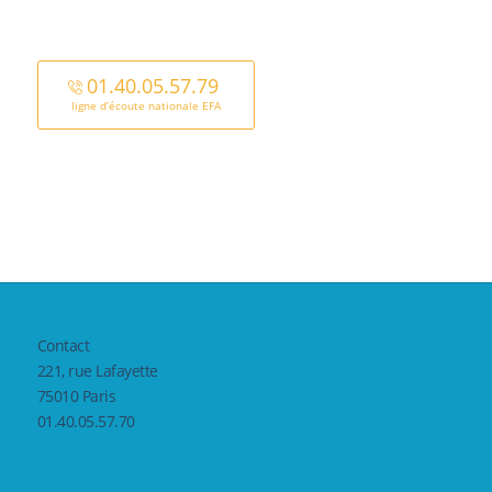
01.40.05.57.79
ligne d’écoute nationale EFA
Contact
221, rue Lafayette
75010 Paris
01.40.05.57.70