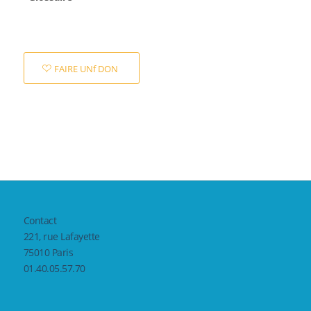
FAIRE UNf DON
Contact
221, rue Lafayette
75010 Paris
01.40.05.57.70