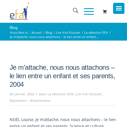
Blog
Vous êtes ici :
Accueil
/
Blog
/
Lire Voir Ecouter
/
La sélection EFA
/
Je m’attache, nous nous attachons – le lien entre un enfant...
Je m’attache, nous nous attachons –
le lien entre un enfant et ses parents,
2004
/
20 janvier, 2022
dans
La sélection EFA
,
Lire Voir Ecouter
,
Séparation - Attachement
NOËL Louise, Je m’attache, nous nous attachons – le lien
entre un enfant et ses parents, Science et culture