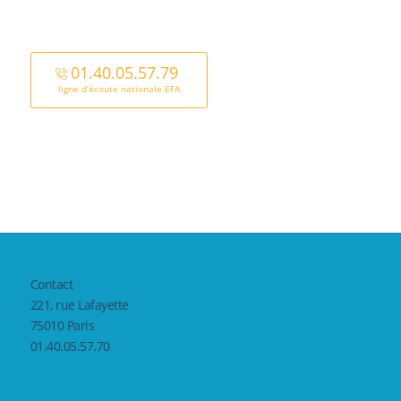
01.40.05.57.79
ligne d’écoute nationale EFA
Contact
221, rue Lafayette
75010 Paris
01.40.05.57.70