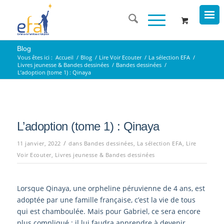
Blog
Vous êtes ici :
Accueil
/
Blog
/
Lire Voir Ecouter
/
La sélection EFA
/
Livres jeunesse & Bandes dessinées
/
Bandes dessinées
/
L’adoption (tome 1) : Qinaya
L’adoption (tome 1) : Qinaya
/
11 janvier, 2022
dans
Bandes dessinées
,
La sélection EFA
,
Lire
Voir Ecouter
,
Livres jeunesse & Bandes dessinées
Lorsque Qinaya, une orpheline péruvienne de 4 ans, est
adoptée par une famille française, c’est la vie de tous
qui est chamboulée. Mais pour Gabriel, ce sera encore
plus compliqué : il lui faudra apprendre à devenir