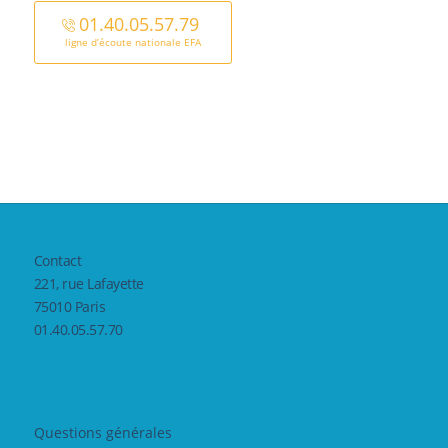
01.40.05.57.79
ligne d’écoute nationale EFA
Contact
221, rue Lafayette
75010 Paris
01.40.05.57.70
Questions générales