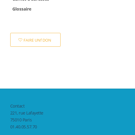
Glossaire
FAIRE UNf DON
Contact
221, rue Lafayette
75010 Paris
01.40.05.57.70