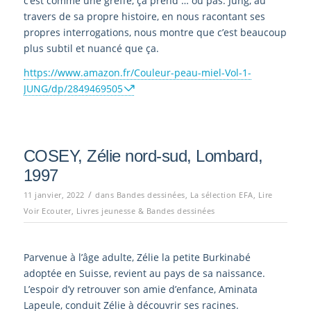
c’est comme une greffe, ça prend … ou pas. Jung, au
travers de sa propre histoire, en nous racontant ses
propres interrogations, nous montre que c’est beaucoup
plus subtil et nuancé que ça.
https://www.amazon.fr/Couleur-peau-miel-Vol-1-
JUNG/dp/2849469505
COSEY, Zélie nord-sud, Lombard,
1997
/
11 janvier, 2022
dans
Bandes dessinées
,
La sélection EFA
,
Lire
Voir Ecouter
,
Livres jeunesse & Bandes dessinées
Parvenue à l’âge adulte, Zélie la petite Burkinabé
adoptée en Suisse, revient au pays de sa naissance.
L’espoir d’y retrouver son amie d’enfance, Aminata
Lapeule, conduit Zélie à découvrir ses racines.