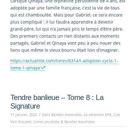
Lorsque Qinaya, une orpheline péruvienne de 4 ans, est
adoptée par une famille française, c’est la vie de tous
qui est chamboulée. Mais pour Gabriel, ce sera encore
plus compliqué : il lui faudra apprendre à devenir
grand-père, lui qui n’a jamais pris le temps d’être père.
Des premiers contacts un rien distants aux moments
partagés, Gabriel et Qinaya vont peu à peu nouer des
liens que même le vieux bourru était loin d’imaginer.
https://actualitte.com/livres/6314/l-adoption-cycle-1-
tome-1-qinaya
Tendre banlieue – Tome 8 : La
Signature
/
11 janvier, 2022
dans
Bandes dessinées
,
La sélection EFA
,
Lire
Voir Ecouter
,
Livres jeunesse & Bandes dessinées