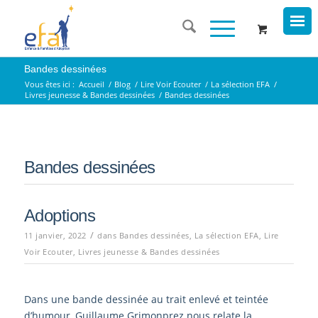
Bandes dessinées
Vous êtes ici :
Accueil
/
Blog
/
Lire Voir Ecouter
/
La sélection EFA
/
Livres jeunesse & Bandes dessinées
/
Bandes dessinées
Bandes dessinées
Adoptions
/
11 janvier, 2022
dans
Bandes dessinées
,
La sélection EFA
,
Lire
Voir Ecouter
,
Livres jeunesse & Bandes dessinées
Dans une bande dessinée au trait enlevé et teintée
d’humour, Guillaume Grimonprez nous relate la