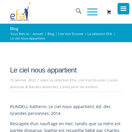
Blog
Vous êtes ici :
Accueil
/
Blog
/
Lire Voir Ecouter
/
La sélection EFA
/
Le ciel nous appartient
Le ciel nous appartient
/
15 janvier, 2022
dans
La sélection EFA
,
Lire Voir Ecouter
,
Livres
jeunesse & Bandes dessinées
,
Livres pour les enfants
RUNDELL Katherin, Le ciel nous appartient, éd. des
Grandes personnes, 2014
Rescapée d’un naufrage en mer, tandis que sa mère est
portée disparue, Sophie est recueillie bébé par Charles,