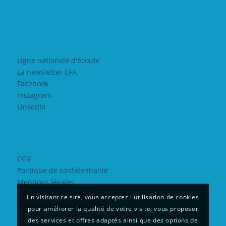
Ligne nationale d'écoute
La newsletter EFA
Facebook
Instagram
LinkedIn
CGV
Politique de confidentialité
Mentions légales
Contrat Engagement Républicain
En visitant ce site, vous acceptez l'utilisation de cookies
©2022 EFA Web design Yeti
pour améliorer la qualité de votre visite, vous proposer
des services et offres adaptés ainsi que des options de