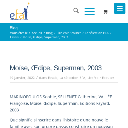
Blog
Vous êtes ici :
Accueil
/
Blog
/
Lire Voir Ecouter
/
La sélection EFA
/
Essais
/
Moïse, Œdipe, Superman, 2003
Moïse, Œdipe, Superman, 2003
/
19 janvier, 2022
dans
Essais
,
La sélection EFA
,
Lire Voir Ecouter
MARINOPOULOS Sophie, SELLENET Catherine, VALLÉE
Françoise, Moïse, Œdipe, Superman, Editions Fayard,
2003
Que signifie s’inscrire dans l’histoire d’une nouvelle
famille avec son propre passé, construire un nouveau