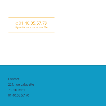
01.40.05.57.79
ligne d’écoute nationale EFA
Contact
221, rue Lafayette
75010 Paris
01.40.05.57.70