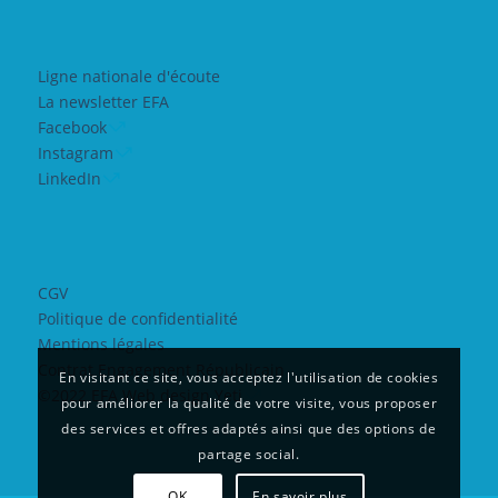
Ligne nationale d'écoute
La newsletter EFA
Facebook
Instagram
LinkedIn
CGV
Politique de confidentialité
Mentions légales
Contrat Engagement Républicain
En visitant ce site, vous acceptez l'utilisation de cookies
©2022 EFA Web design Yeti
pour améliorer la qualité de votre visite, vous proposer
des services et offres adaptés ainsi que des options de
partage social.
OK
En savoir plus