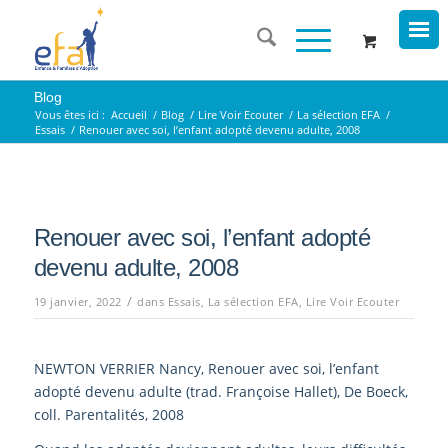
Blog
Vous êtes ici :
Accueil
/
Blog
/
Lire Voir Ecouter
/
La sélection EFA
/
Essais
/
Renouer avec soi, l’enfant adopté devenu adulte, 2008
Renouer avec soi, l’enfant adopté
devenu adulte, 2008
/
19 janvier, 2022
dans
Essais
,
La sélection EFA
,
Lire Voir Ecouter
NEWTON VERRIER Nancy, Renouer avec soi, l’enfant
adopté devenu adulte (trad. Françoise Hallet), De Boeck,
coll. Parentalités, 2008