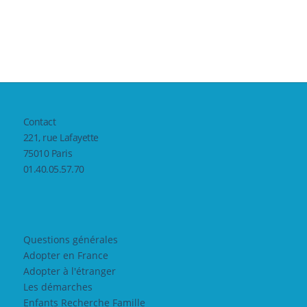
Contact
221, rue Lafayette
75010 Paris
01.40.05.57.70
Questions générales
Adopter en France
Adopter à l'étranger
Les démarches
Enfants Recherche Famille