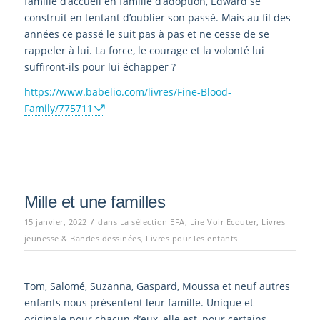
famille d’accueil en famille d’adoption, Edward se
construit en tentant d’oublier son passé. Mais au fil des
années ce passé le suit pas à pas et ne cesse de se
rappeler à lui. La force, le courage et la volonté lui
suffiront-ils pour lui échapper ?
https://www.babelio.com/livres/Fine-Blood-
Family/775711
Mille et une familles
/
15 janvier, 2022
dans
La sélection EFA
,
Lire Voir Ecouter
,
Livres
jeunesse & Bandes dessinées
,
Livres pour les enfants
Tom, Salomé, Suzanna, Gaspard, Moussa et neuf autres
enfants nous présentent leur famille. Unique et
originale pour chacun d’eux, elle est, pour certains,