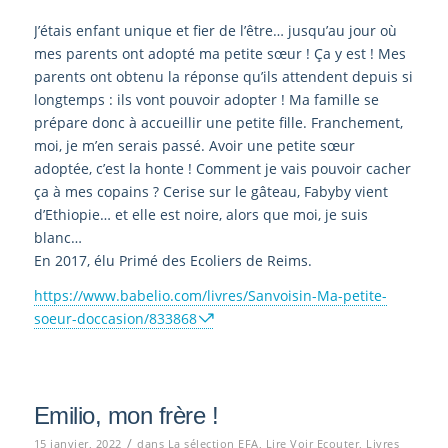
J’étais enfant unique et fier de l’être… jusqu’au jour où
mes parents ont adopté ma petite sœur ! Ça y est ! Mes
parents ont obtenu la réponse qu’ils attendent depuis si
longtemps : ils vont pouvoir adopter ! Ma famille se
prépare donc à accueillir une petite fille. Franchement,
moi, je m’en serais passé. Avoir une petite sœur
adoptée, c’est la honte ! Comment je vais pouvoir cacher
ça à mes copains ? Cerise sur le gâteau, Fabyby vient
d’Ethiopie… et elle est noire, alors que moi, je suis
blanc…
En 2017, élu Primé des Ecoliers de Reims.
https://www.babelio.com/livres/Sanvoisin-Ma-petite-
soeur-doccasion/833868
Emilio, mon frère !
/
15 janvier, 2022
dans
La sélection EFA
,
Lire Voir Ecouter
,
Livres