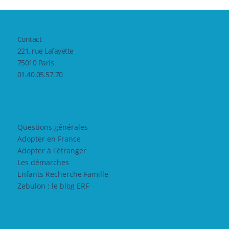
Contact
221, rue Lafayette
75010 Paris
01.40.05.57.70
Questions générales
Adopter en France
Adopter à l'étranger
Les démarches
Enfants Recherche Famille
Zebulon : le blog ERF