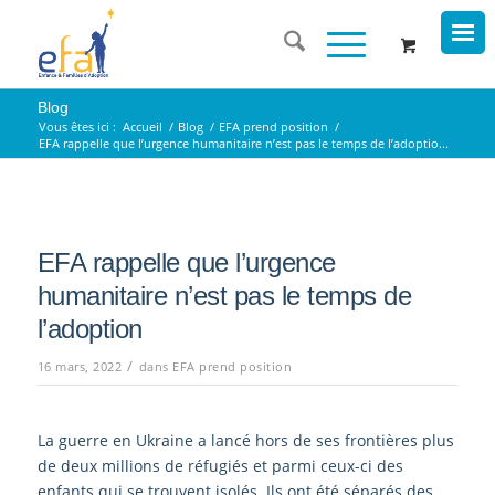
Blog
Vous êtes ici :
Accueil
/
Blog
/
EFA prend position
/
EFA rappelle que l’urgence humanitaire n’est pas le temps de l’adoptio...
EFA rappelle que l’urgence
humanitaire n’est pas le temps de
l’adoption
/
16 mars, 2022
dans
EFA prend position
La guerre en Ukraine a lancé hors de ses frontières plus
de deux millions de réfugiés et parmi ceux-ci des
enfants qui se trouvent isolés. Ils ont été séparés des