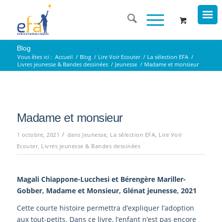
Blog
Vous êtes ici :
Accueil
/
Blog
/
Lire Voir Ecouter
/
La sélection EFA
/
Livres jeunesse & Bandes dessinées
/
Jeunesse
/
Madame et monsieur
Madame et monsieur
/
1 octobre, 2021
dans
Jeunesse
,
La sélection EFA
,
Lire Voir
Ecouter
,
Livres jeunesse & Bandes dessinées
Magali Chiappone-Lucchesi et Bérengère Mariller-
Gobber, Madame et Monsieur, Glénat jeunesse, 2021
Cette courte histoire permettra d’expliquer l’adoption
aux tout-petits. Dans ce livre, l’enfant n’est pas encore