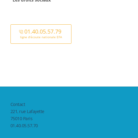
01.40.05.57.79
ligne d’écoute nationale EFA
Contact
221, rue Lafayette
75010 Paris
01.40.05.57.70