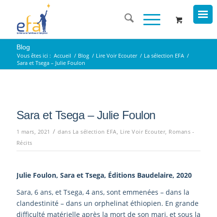
Blog
Vous êtes ici :
Accueil
/
Blog
/
Lire Voir Ecouter
/
La sélection EFA
/
Sara et Tsega – Julie Foulon
Sara et Tsega – Julie Foulon
/
1 mars, 2021
dans
La sélection EFA
,
Lire Voir Ecouter
,
Romans -
Récits
Julie Foulon, Sara et Tsega, Éditions Baudelaire, 2020
Sara, 6 ans, et Tsega, 4 ans, sont emmenées – dans la
clandestinité – dans un orphelinat éthiopien. En grande
difficulté matérielle après la mort de son mari, et sous la