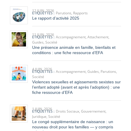
12 JUIN, 2026
ETIQUETTES :
Parutions
,
Rapports
Le rapport d’activité 2025
11 JUIN, 2026
ETIQUETTES :
Accompagnement
,
Attachement
,
Guides
,
Société
Une présence animale en famille, bienfaits et
conditions : une fiche ressource d’EFA
4 JUIN, 2026
ETIQUETTES :
Accompagnement
,
Guides
,
Parutions
,
Société
Violences sexuelles et agissements sexistes sur
l’enfant adopté (avant et après l’adoption) : une
fiche ressource d’EFA
1 JUIN, 2026
ETIQUETTES :
Droits Sociaux
,
Gouvernement
,
Juridique
,
Société
Le congé supplémentaire de naissance : un
nouveau droit pour les familles — y compris
adoptives —