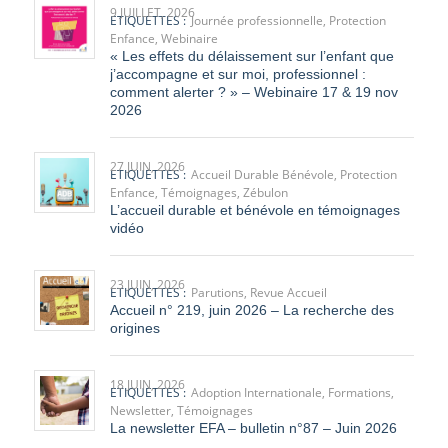
Enfance
,
Webinaire
« Les effets du délaissement sur l’enfant que
j’accompagne et sur moi, professionnel :
comment alerter ? » – Webinaire 17 & 19 nov
2026
27 JUIN, 2026
ETIQUETTES :
Accueil Durable Bénévole
,
Protection
Enfance
,
Témoignages
,
Zébulon
L’accueil durable et bénévole en témoignages
vidéo
23 JUIN, 2026
ETIQUETTES :
Parutions
,
Revue Accueil
Accueil n° 219, juin 2026 – La recherche des
origines
18 JUIN, 2026
ETIQUETTES :
Adoption Internationale
,
Formations
,
Newsletter
,
Témoignages
La newsletter EFA – bulletin n°87 – Juin 2026