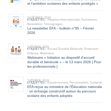
19 FÉVRIER, 2026
ETIQUETTES :
Adoption Internationale
,
Formations
,
Newsletter
,
Témoignages
La newsletter EFA – bulletin n°85 – Février
2026
5 FÉVRIER, 2026
ETIQUETTES :
Accueil Durable Bénévole
,
Protection
Enfance
,
Webinaire
Webinaire « Initiation au dispositif d’accueil
durable et bénévole » – le 13 mars 2026 [ Pour
les professionnels ]
5 FÉVRIER, 2026
ETIQUETTES :
Gouvernement
,
Personnalités
,
Scolarité
EFA reçue au ministère de l’Éducation nationale
: un échange constructif autour du parcours
scolaire des enfants adoptés
Page 1 sur 16
1
2
3
›
»