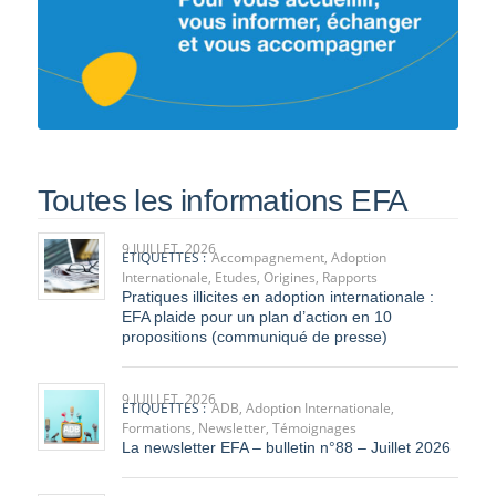
Toutes les informations EFA
9 JUILLET, 2026
ETIQUETTES :
Accompagnement
,
Adoption
Internationale
,
Etudes
,
Origines
,
Rapports
Pratiques illicites en adoption internationale :
EFA plaide pour un plan d’action en 10
propositions (communiqué de presse)
9 JUILLET, 2026
ETIQUETTES :
ADB
,
Adoption Internationale
,
Formations
,
Newsletter
,
Témoignages
La newsletter EFA – bulletin n°88 – Juillet 2026
9 JUILLET, 2026
ETIQUETTES :
Journée professionnelle
,
Protection