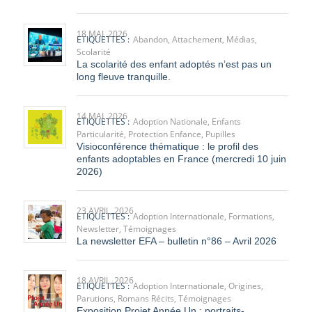
18 MAI, 2026
ETIQUETTES :
Abandon
,
Attachement
,
Médias
,
Scolarité
La scolarité des enfant adoptés n’est pas un
long fleuve tranquille.
14 MAI, 2026
ETIQUETTES :
Adoption Nationale
,
Enfants
Particularité
,
Protection Enfance
,
Pupilles
Visioconférence thématique : le profil des
enfants adoptables en France (mercredi 10 juin
2026)
23 AVRIL, 2026
ETIQUETTES :
Adoption Internationale
,
Formations
,
Newsletter
,
Témoignages
La newsletter EFA – bulletin n°86 – Avril 2026
18 AVRIL, 2026
ETIQUETTES :
Adoption Internationale
,
Origines
,
Parutions
,
Romans Récits
,
Témoignages
Exposition Projet Année Un : portraits-
témoignages de femmes adoptées d’origine