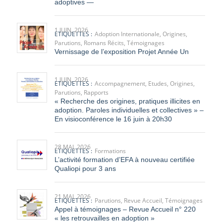
1 JUIN, 2026
ETIQUETTES :
Adoption Internationale
,
Origines
,
Parutions
,
Romans Récits
,
Témoignages
Vernissage de l’exposition Projet Année Un
1 JUIN, 2026
ETIQUETTES :
Accompagnement
,
Etudes
,
Origines
,
Parutions
,
Rapports
« Recherche des origines, pratiques illicites en
adoption. Paroles individuelles et collectives » –
En visioconférence le 16 juin à 20h30
28 MAI, 2026
ETIQUETTES :
Formations
L’activité formation d’EFA à nouveau certifiée
Qualiopi pour 3 ans
21 MAI, 2026
ETIQUETTES :
Parutions
,
Revue Accueil
,
Témoignages
Appel à témoignages – Revue Accueil n° 220
« les retrouvailles en adoption »