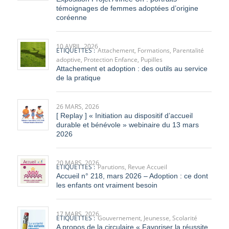
coréenne
10 AVRIL, 2026
ETIQUETTES :
Attachement
,
Formations
,
Parentalité
adoptive
,
Protection Enfance
,
Pupilles
Attachement et adoption : des outils au service
de la pratique
26 MARS, 2026
[ Replay ] « Initiation au dispositif d’accueil
durable et bénévole » webinaire du 13 mars
2026
20 MARS, 2026
ETIQUETTES :
Parutions
,
Revue Accueil
Accueil n° 218, mars 2026 – Adoption : ce dont
les enfants ont vraiment besoin
17 MARS, 2026
ETIQUETTES :
Gouvernement
,
Jeunesse
,
Scolarité
A propos de la circulaire « Favoriser la réussite
et l’ambition scolaires des enfants protégés »