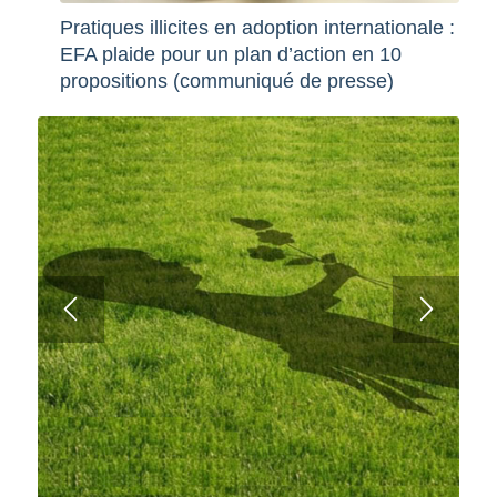
Pratiques illicites en adoption internationale :
La newsletter EFA – bulletin n°88 – Juillet
EFA plaide pour un plan d’action en 10
2026
propositions (communiqué de presse)